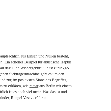
aupt­säch­lich aus Ein­sen und Nul­len besteht,
n. Ein schö­nes Bei­spiel für akus­ti­sche Hap­tik
au das: Eine Wie­der­ge­burt. Sie ist zurück­ge­
nen Sieb­trä­ger­ma­schi­ne geht es um den
d zur, im posi­tivs­ten Sin­ne des Begrif­fes,
ers zu erklä­ren, wie
ramar
aus Ber­lin mit einem
tür­lich ist es noch viel mehr. Was das ist und
rün­der, Ran­gel Vasev erfahren.