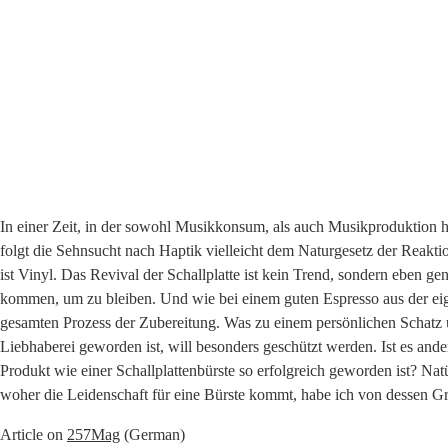
In einer Zeit, in der sowohl Musik­kon­sum, als auch Musik­pro­duk­ti­on h
folgt die Sehn­sucht nach Hap­tik viel­leicht dem Natur­ge­setz der Reak­ti­o
ist Vinyl. Das Revi­val der Schall­plat­te ist kein Trend, son­dern eben gen
kom­men, um zu blei­ben. Und wie bei einem guten Espres­so aus der eige­
gesam­ten Pro­zess der Zube­rei­tung. Was zu einem per­sön­li­chen Schatz un
Lieb­ha­be­rei gewor­den ist, will beson­ders geschützt wer­den. Ist es and
Pro­dukt wie einer Schall­plat­ten­bürs­te so erfolg­reich gewor­den ist? Na
woher die Lei­den­schaft für eine Bürs­te kommt, habe ich von des­sen G
Artic­le on
257Mag
(Ger­man)